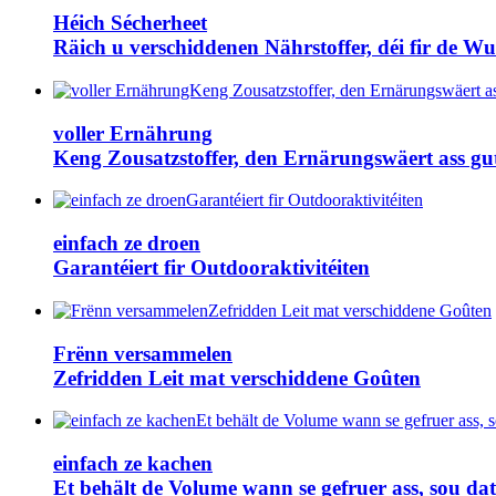
Héich Sécherheet
Räich u verschiddenen Nährstoffer, déi fir de 
voller Ernährung
Keng Zousatzstoffer, den Ernärungswäert ass gu
einfach ze droen
Garantéiert fir Outdooraktivitéiten
Frënn versammelen
Zefridden Leit mat verschiddene Goûten
einfach ze kachen
Et behält de Volume wann se gefruer ass, sou dat