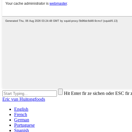
Hit Enter fir ze sichen oder ESC fir
Eric vun Huitongfoods
English
French
German
Portuguese
Spanish