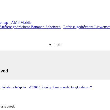
temap
-
AMP Mobile
Afréiere gedréchent Bananen Scheiwen
,
Gefriess gedréchent Liewensm
Android