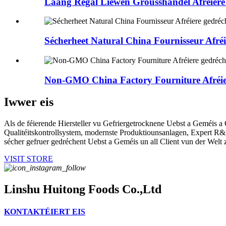
Laang Regal Liewen Grousshandel Afréiere
Sécherheet Natural China Fournisseur Afré
Non-GMO China Factory Fourniture Afréie
Iwwer eis
Als de féierende Hiersteller vu Gefriergetrocknene Uebst a Geméis a 
Qualitéitskontrollsystem, modernste Produktiounsanlagen, Expert R&D T
sécher gefruer gedréchent Uebst a Geméis un all Client vun der Welt 
VISIT STORE
Linshu Huitong Foods Co.,Ltd
KONTAKTÉIERT EIS