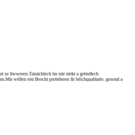
t ze liwweren.Tatsächlech hu mir strikt a grëndlech
n.Mir wëllen eist Bescht probéieren fir héichqualitativ, gesond a