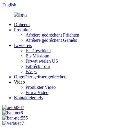
English
Doheem
Produkter
Afréiere gedréchent Friichten
Afréiere gedréchent Geméis
Iwwer eis
Eis Geschicht
Eis Missioun
Firwat wielen US
Fabréck Tour
FAQs
Ongeféier gefruer gedréchent
Video
Produkter Video
Firma Video
Kontaktéiert eis