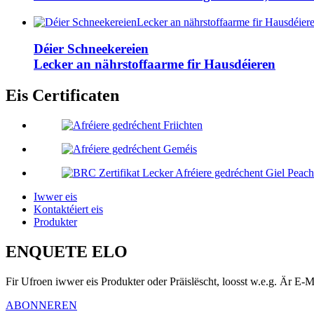
Déier Schneekereien
Lecker an nährstoffaarme fir Hausdéieren
Eis Certificaten
Iwwer eis
Kontaktéiert eis
Produkter
ENQUETE ELO
Fir Ufroen iwwer eis Produkter oder Präislëscht, loosst w.e.g. Är E-M
ABONNEREN