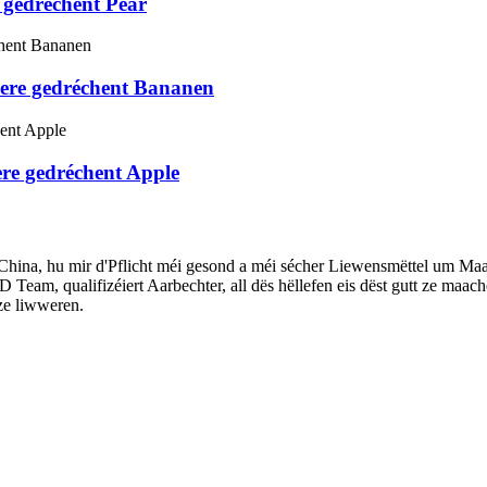
 gedréchent Pear
iere gedréchent Bananen
re gedréchent Apple
China, hu mir d'Pflicht méi gesond a méi sécher Liewensmëttel um Maar
eam, qualifizéiert Aarbechter, all dës hëllefen eis dëst gutt ze maache
ze liwweren.