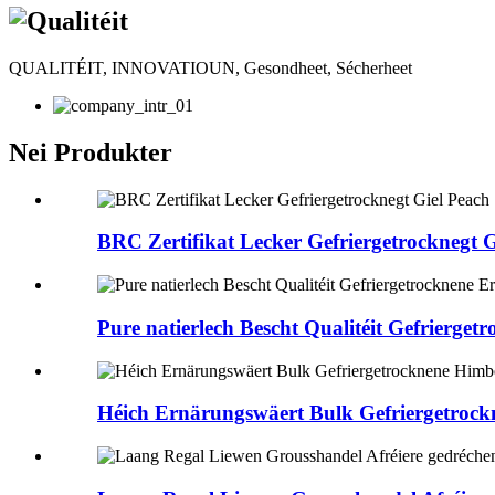
QUALITÉIT, INNOVATIOUN, Gesondheet, Sécherheet
Nei Produkter
BRC Zertifikat Lecker Gefriergetrocknegt G
Pure natierlech Bescht Qualitéit Gefrierget
Héich Ernärungswäert Bulk Gefriergetroc