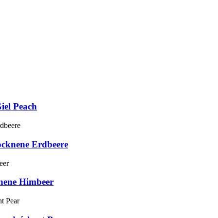
iel Peach
rocknene Erdbeere
knene Himbeer