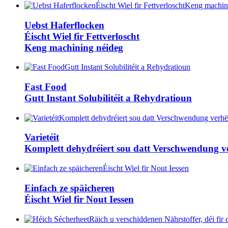
Uebst Haferflocken
Éischt Wiel fir Fettverloscht
Keng machining néideg
Fast Food
Gutt Instant Solubilitéit a Rehydratioun
Varietéit
Komplett dehydréiert sou datt Verschwendung 
Einfach ze späicheren
Éischt Wiel fir Nout Iessen