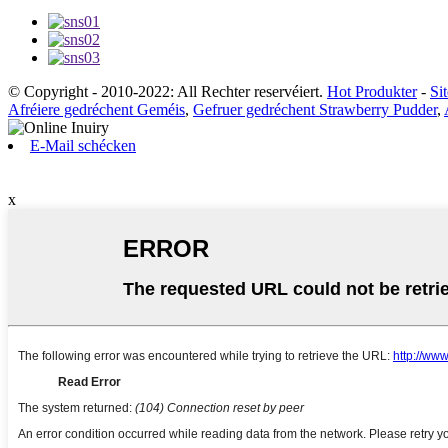
© Copyright - 2010-2022: All Rechter reservéiert.
Hot Produkter
-
Si
Afréiere gedréchent Geméis
,
Gefruer gedréchent Strawberry Pudder
,
E-Mail schécken
x