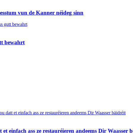
Wuesstum vun de Kanner néideg sinn
tt bewahrt
t et einfach ass ze restauréieren andeems Dir Waasser b